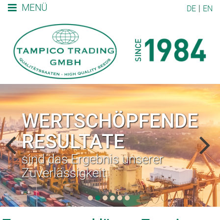
MENÜ
DE
EN
WERTSCHÖPFENDE
RESULTATE
sind das Ergebnis unserer
Zuverlässigkeit