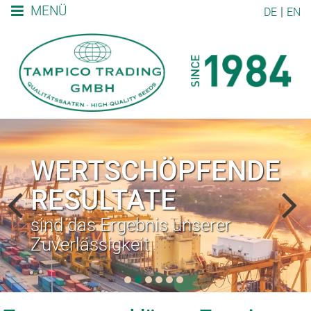
MENÜ
DE
EN
WERTSCHÖPFENDE
RESULTATE
sind das Ergebnis unserer
Zuverlässigkeit